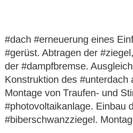
Zum
Inhalt
springen
#dach #erneuerung eines Ein
#gerüst. Abtragen der #ziegel
der #dampfbremse. Ausgleich
Wir
Konstruktion des #unterdach a
Angebot
Montage von Traufen- und Stirn
Referenzen
#photovoltaikanlage. Einbau 
#biberschwanzziegel. Montag