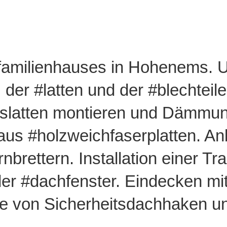
familienhauses in Hohenems. U
, der #latten und der #blechtei
slatten montieren und Dämmung
Kontakt
Musterprojekt
us #holzweichfaserplatten. Anb
FAQ
Kundenstimm
brettern. Installation einer Tra
Index A-Z
Stellenbewer
der #dachfenster. Eindecken m
e von Sicherheitsdachhaken u