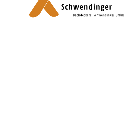
en
bung