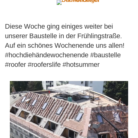
Zum
Inhalt
springen
Diese Woche ging einiges weiter bei
unserer Baustelle in der Frühlingstraße.
Wir
Auf ein schönes Wochenende uns allen!
Angebot
#hochdiehändewochenende #baustelle
#roofer #rooferslife #hotsummer
Referenzen
Kontakt
FAQ
Index A-Z
Musterprojekt
Kundenstimmen
Stellenbewerbung