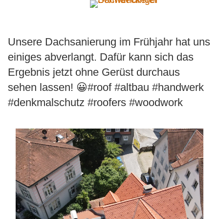
Zum
Inhalt
springen
Unsere Dachsanierung im Frühjahr hat uns
einiges abverlangt. Dafür kann sich das
Wir
Ergebnis jetzt ohne Gerüst durchaus
Angebot
sehen lassen! 😀#roof #altbau #handwerk
#denkmalschutz #roofers #woodwork
Referenzen
Kontakt
FAQ
Index A-Z
Musterprojekt
Kundenstimmen
Stellenbewerbung